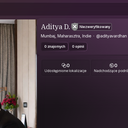
Aditya D.
Niezweryfikowany
Mumbaj, Maharasztra, Indie
@adityavardhan
0 znajomych
0 opinii
0
0
Udostępnione lokalizacje
Nadchodzące podr