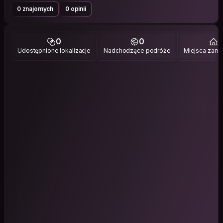
0 znajomych
0 opinii
0
0
1
Udostępnione lokalizacje
Nadchodzące podróże
Miejsca zami