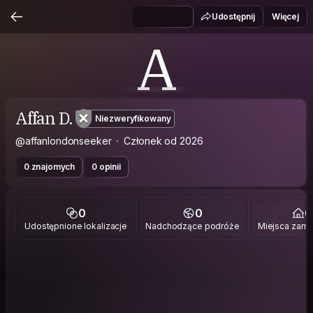
Udostępnij
Więcej
A
Affan D.
Niezweryfikowany
@affanlondonseeker
Członek od 2026
0 znajomych
0 opinii
0
0
0
Udostępnione lokalizacje
Nadchodzące podróże
Miejsca zami