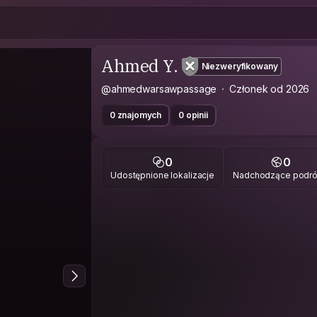
Ahmed Y.
Niezweryfikowany
@ahmedwarsawpassage
Członek od 2026
0 znajomych
0 opinii
0
0
Udostępnione lokalizacje
Nadchodzące podr