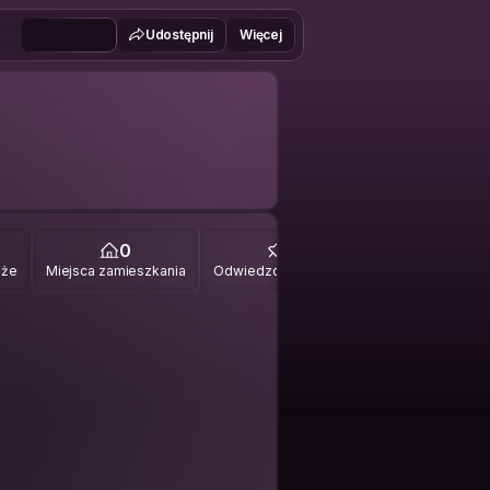
Udostępnij
Więcej
0
0
óże
Miejsca zamieszkania
Odwiedzone miejsca