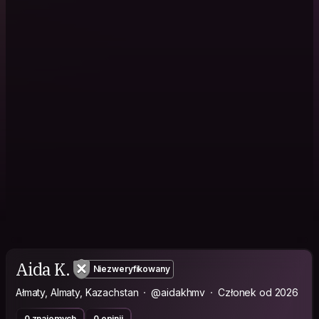
Aida K.
Niezweryfikowany
Ałmaty, Almaty, Kazachstan
@aidakhmv
Członek od 2026
0 znajomych
0 opinii