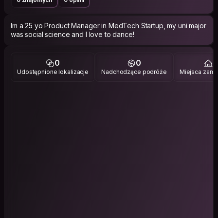
Im a 25 yo Product Manager in MedTech Startup, my uni major
was social science and I love to dance!
0
0
2
Udostępnione lokalizacje
Nadchodzące podróże
Miejsca zami