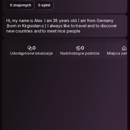
0 znajomych
0 opinii
Hi, my name is Alex. I am 38 years old. I am from Germany
(born in Kirgisistan☺️) I always like to travel and to discover
new countries and to meet nice people
0
0
5
Udostępnione lokalizacje
Nadchodzące podróże
Miejsca zami