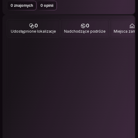
0 znajomych
0 opinii
0
0
1
Udostępnione lokalizacje
Nadchodzące podróże
Miejsca zami