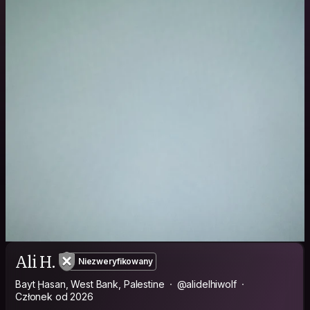
Ali H.
Niezweryfikowany
Bayt Ḩasan, West Bank, Palestine
@alidelhiwolf
Członek od 2026