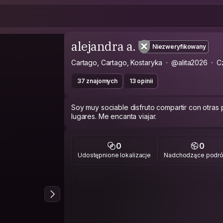
alejandra a.
Niezweryfikowany
Cartago, Cartago, Kostaryka
@alita2026
C
37 znajomych
13 opinii
Soy muy sociable disfruto compartir con otras 
lugares. Me encanta viajar.
0
0
Udostępnione lokalizacje
Nadchodzące podr