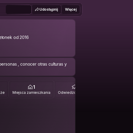
Udostępnij
Więcej
złonek od 2016
personas , conocer otras culturas y
1
13
óże
Miejsca zamieszkania
Odwiedzone miejsca