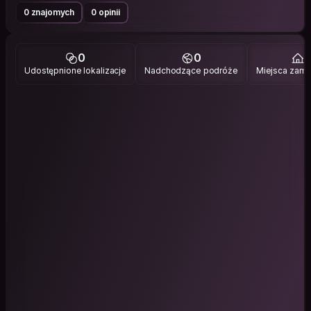
0 znajomych
0 opinii
0
0
1
Udostępnione lokalizacje
Nadchodzące podróże
Miejsca zami