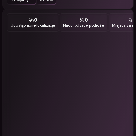
0
0
0
Udostępnione lokalizacje
Nadchodzące podróże
Miejsca zami