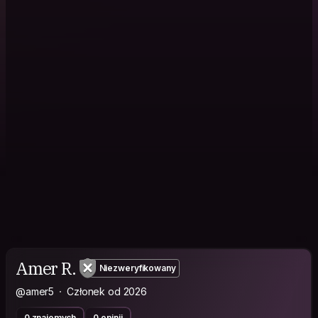
Amer R.
Niezweryfikowany
@amer5
Członek od 2026
0 znajomych
0 opinii