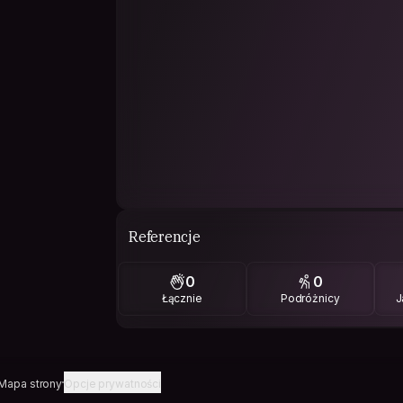
Referencje
0
0
Łącznie
Podróżnicy
J
Mapa strony
Opcje prywatności