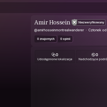
Amir Hossein
Niezweryfikowany
@amirhosseinmontrealwanderer
Członek od
0 znajomych
0 opinii
0
0
Udostępnione lokalizacje
Nadchodzące podr