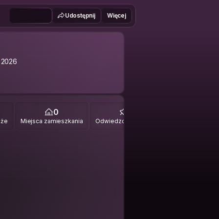
Udostępnij
Więcej
 2026
0
0
óże
Miejsca zamieszkania
Odwiedzone miejsca