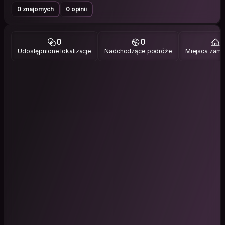
0 znajomych
0 opinii
0
0
1
Udostępnione lokalizacje
Nadchodzące podróże
Miejsca zami