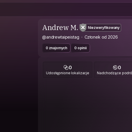
Andrew M.
Niezweryfikowany
@andrewtaipeistag
Członek od 2026
0 znajomych
0 opinii
0
0
Udostępnione lokalizacje
Nadchodzące podr