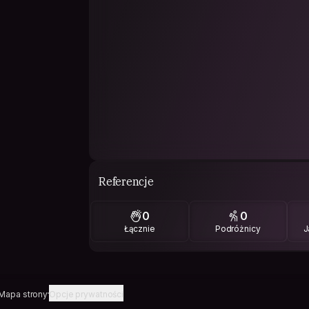
Referencje
0
0
Łącznie
Podróżnicy
J
Mapa strony
Opcje prywatności