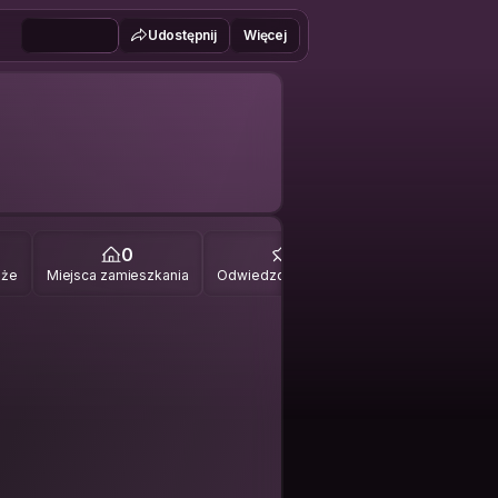
Udostępnij
Więcej
0
0
óże
Miejsca zamieszkania
Odwiedzone miejsca