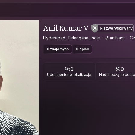
Anil Kumar V.
Niezweryfikowany
Hyderabad, Telangana, Indie
@anilvagi
Cz
0 znajomych
0 opinii
0
0
Udostępnione lokalizacje
Nadchodzące podr