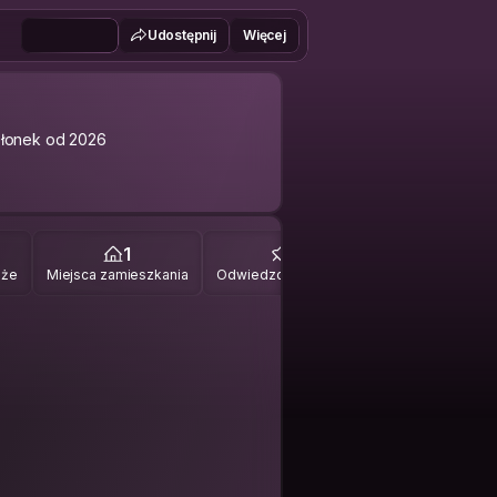
Udostępnij
Więcej
łonek od 2026
1
0
óże
Miejsca zamieszkania
Odwiedzone miejsca