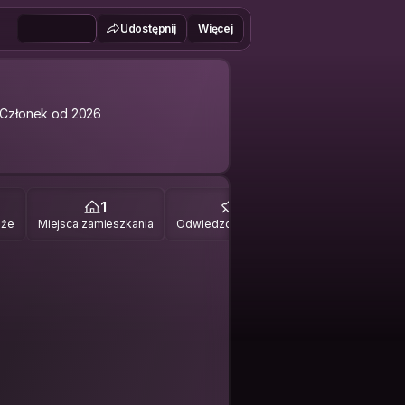
Udostępnij
Więcej
Członek od 2026
1
0
óże
Miejsca zamieszkania
Odwiedzone miejsca