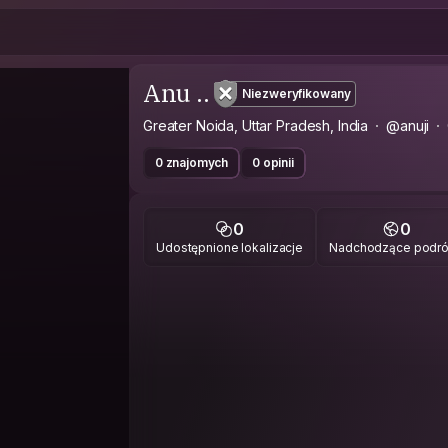
Anu ..
Niezweryfikowany
Greater Noida, Uttar Pradesh, India
@anuji
0 znajomych
0 opinii
0
0
Udostępnione lokalizacje
Nadchodzące podr