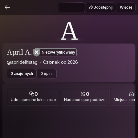
Udostępnij
Więcej
A
April A.
Niezweryfikowany
@aprildelhistag
Członek od 2026
0 znajomych
0 opinii
0
0
0
Udostępnione lokalizacje
Nadchodzące podróże
Miejsca zami