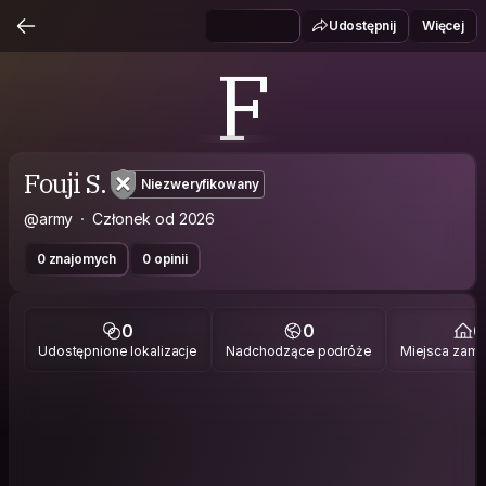
Udostępnij
Więcej
F
Fouji S.
Niezweryfikowany
@army
Członek od 2026
0 znajomych
0 opinii
0
0
0
Udostępnione lokalizacje
Nadchodzące podróże
Miejsca zami