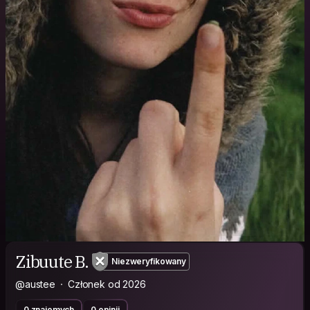
Zibuute B.
Niezweryfikowany
@austee
Członek od 2026
0 znajomych
0 opinii