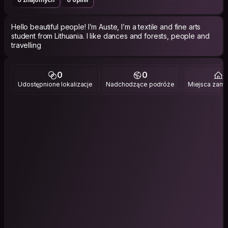
Hello beautiful people! I’m Auste, I’m a textile and fine arts
student from Lithuania. I like dances and forests, people and
travelling
0
0
1
Udostępnione lokalizacje
Nadchodzące podróże
Miejsca zami