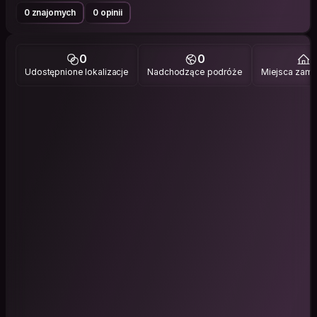
0 znajomych
0 opinii
0
0
1
Udostępnione lokalizacje
Nadchodzące podróże
Miejsca zami