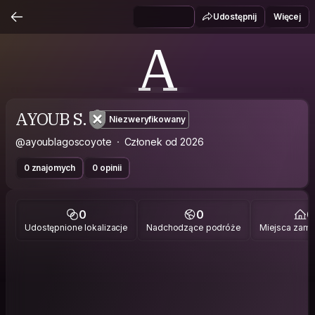
Udostępnij
Więcej
A
AYOUB S.
Niezweryfikowany
@ayoublagoscoyote
Członek od 2026
0 znajomych
0 opinii
0
0
0
Udostępnione lokalizacje
Nadchodzące podróże
Miejsca zami