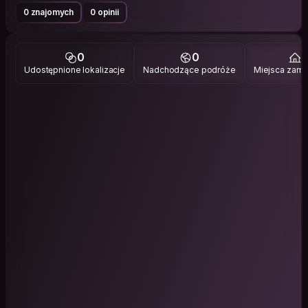
0 znajomych
0 opinii
0
0
1
Udostępnione lokalizacje
Nadchodzące podróże
Miejsca zami