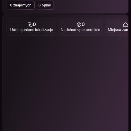
0 znajomych
0 opinii
0
0
1
Udostępnione lokalizacje
Nadchodzące podróże
Miejsca zami