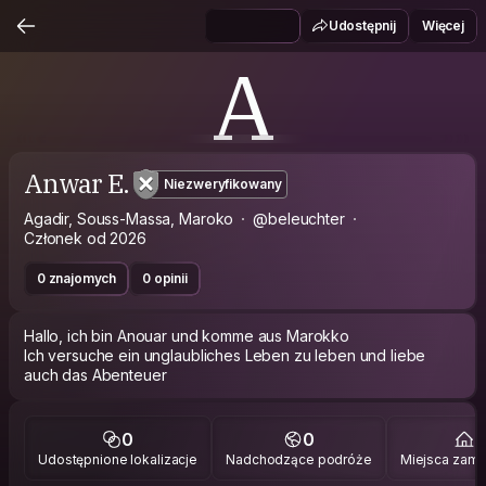
Udostępnij
Więcej
A
Anwar E.
Niezweryfikowany
Agadir, Souss-Massa, Maroko
@beleuchter
Członek od 2026
0 znajomych
0 opinii
Hallo, ich bin Anouar und komme aus Marokko
Ich versuche ein unglaubliches Leben zu leben und liebe
auch das Abenteuer
0
0
2
Udostępnione lokalizacje
Nadchodzące podróże
Miejsca zami