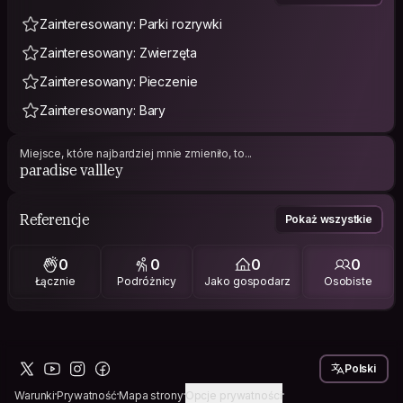
Zainteresowany: Parki rozrywki
Zainteresowany: Zwierzęta
Zainteresowany: Pieczenie
Zainteresowany: Bary
Miejsce, które najbardziej mnie zmieniło, to...
paradise vallley
Referencje
Pokaż wszystkie
0
0
0
0
Łącznie
Podróżnicy
Jako gospodarz
Osobiste
Polski
Warunki
Prywatność
Mapa strony
Opcje prywatności