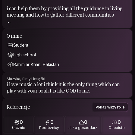
i can help them by providing all the guidance in living
meeting and how to gather different communities
COUCHSURFING EXPERIENCE
O mnie
Student
yeah i have very good experience in hosting 2 friends
from London in Kyrgyzstan.we together went for tourism
high school
in a province batkin.
Rahimjar Khan, Pakistan
Muzyka, filmy i książki
i love music a lot i think it is the only thing which can
play with your soul.it is like GOD to me.
Referencje
Pokaż wszystkie
0
0
0
0
Łącznie
Podróżnicy
Jako gospodarz
Osobiste