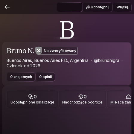
Udostępnij
Więcej
B
Bruno N.
Niezweryfikowany
Buenos Aires, Buenos Aires F.D., Argentina
@brunonigra
Członek od 2026
0 znajomych
0 opinii
0
0
1
Udostępnione lokalizacje
Nadchodzące podróże
Miejsca zami