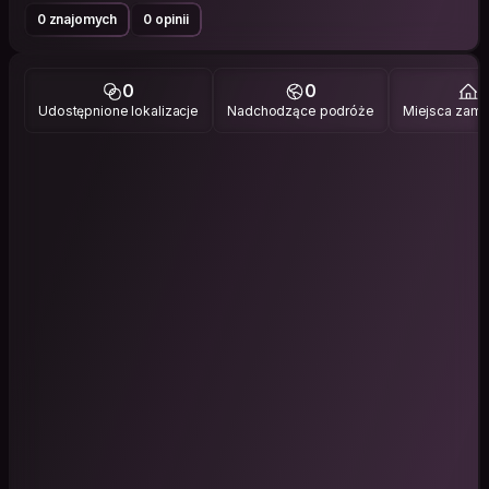
0 znajomych
0 opinii
0
0
1
Udostępnione lokalizacje
Nadchodzące podróże
Miejsca zami