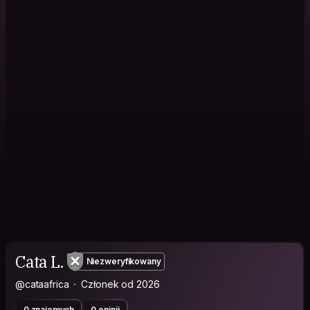
Cata L.
Niezweryfikowany
@cataafrica
Członek od 2026
0 znajomych
0 opinii