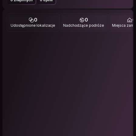
0
0
0
Udostępnione lokalizacje
Nadchodzące podróże
Miejsca zami