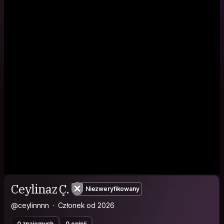
Ceylinaz Ç.
Niezweryfikowany
@ceylinnnn
Członek od 2026
0 znajomych
0 opinii