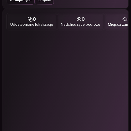
0
0
0
Udostępnione lokalizacje
Nadchodzące podróże
Miejsca zami