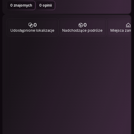
0 znajomych
0 opinii
0
0
1
Udostępnione lokalizacje
Nadchodzące podróże
Miejsca zami