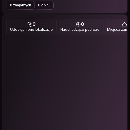
0 znajomych
0 opinii
0
0
1
Udostępnione lokalizacje
Nadchodzące podróże
Miejsca zami