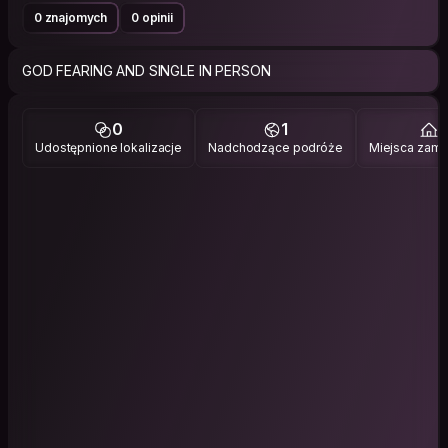
0 znajomych
0 opinii
GOD FEARING AND SINGLE IN PERSON
0
1
1
Udostępnione lokalizacje
Nadchodzące podróże
Miejsca zami