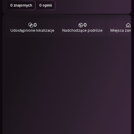
0 znajomych
0 opinii
0
0
1
Udostępnione lokalizacje
Nadchodzące podróże
Miejsca zami