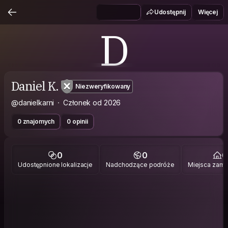
Udostępnij
Więcej
D
Daniel K.
Niezweryfikowany
@danielkarni
Członek od 2026
0 znajomych
0 opinii
0
0
0
Udostępnione lokalizacje
Nadchodzące podróże
Miejsca zami