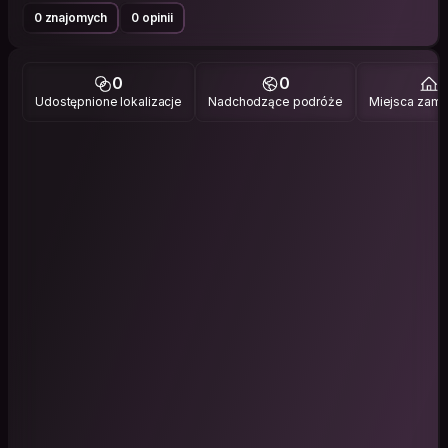
0 znajomych
0 opinii
0
0
1
Udostępnione lokalizacje
Nadchodzące podróże
Miejsca zami