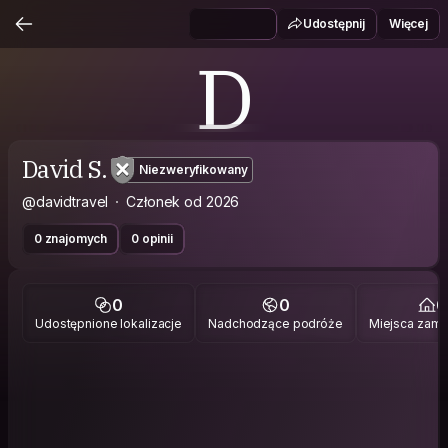
Udostępnij
Więcej
D
David S.
Niezweryfikowany
@davidtravel
Członek od 2026
0 znajomych
0 opinii
0
0
0
Udostępnione lokalizacje
Nadchodzące podróże
Miejsca zami