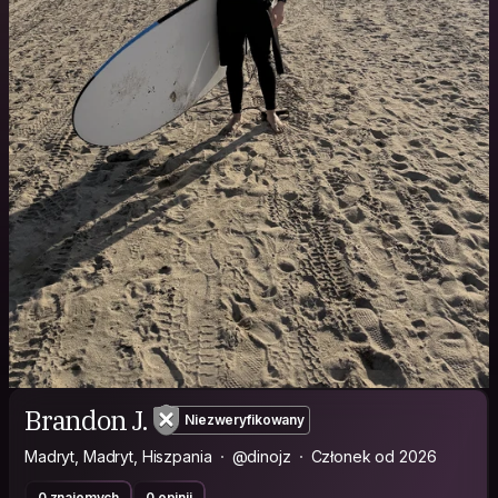
Brandon J.
Niezweryfikowany
Madryt, Madryt, Hiszpania
@dinojz
Członek od 2026
0 znajomych
0 opinii