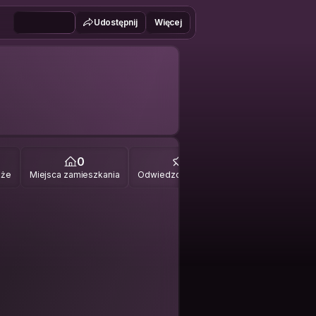
Udostępnij
Więcej
0
0
óże
Miejsca zamieszkania
Odwiedzone miejsca