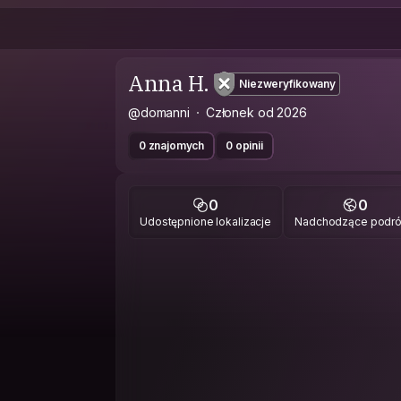
Anna H.
Niezweryfikowany
@domanni
Członek od 2026
0 znajomych
0 opinii
0
0
Udostępnione lokalizacje
Nadchodzące podr