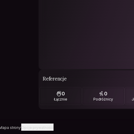
Referencje
0
0
Łącznie
Podróżnicy
J
Mapa strony
Opcje prywatności