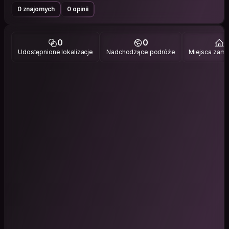
0 znajomych
0 opinii
0
0
1
Udostępnione lokalizacje
Nadchodzące podróże
Miejsca zami