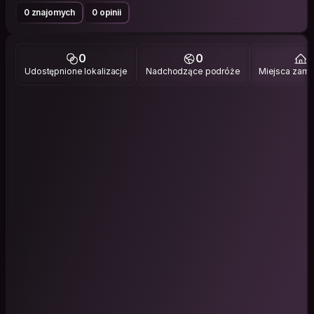
0 znajomych
0 opinii
0
0
1
Udostępnione lokalizacje
Nadchodzące podróże
Miejsca zami