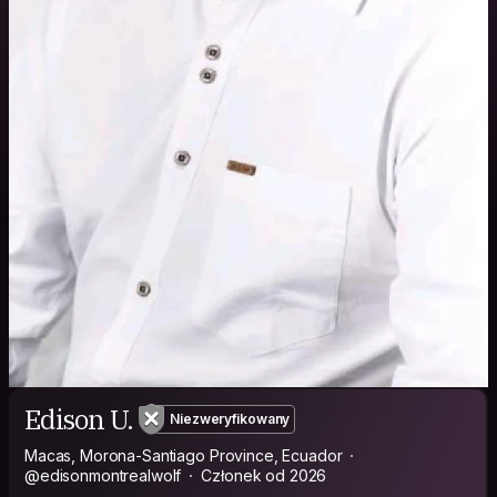
Edison U.
Niezweryfikowany
Macas, Morona-Santiago Province, Ecuador
@edisonmontrealwolf
Członek od 2026