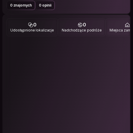
0 znajomych
0 opinii
0
0
1
Udostępnione lokalizacje
Nadchodzące podróże
Miejsca zami