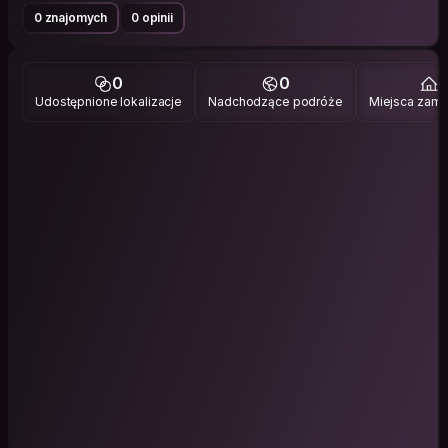
0 znajomych
0 opinii
0
0
1
Udostępnione lokalizacje
Nadchodzące podróże
Miejsca zami