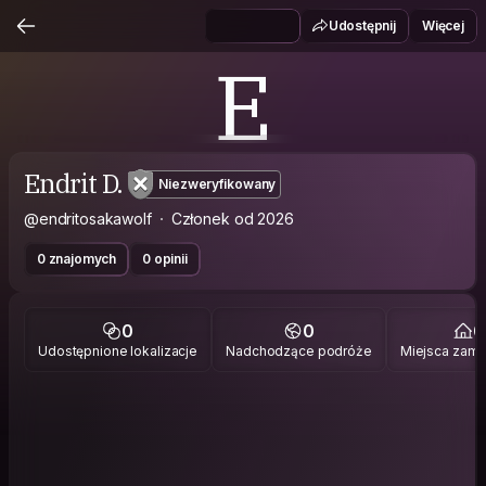
Udostępnij
Więcej
E
Endrit D.
Niezweryfikowany
@endritosakawolf
Członek od 2026
0 znajomych
0 opinii
0
0
0
Udostępnione lokalizacje
Nadchodzące podróże
Miejsca zami