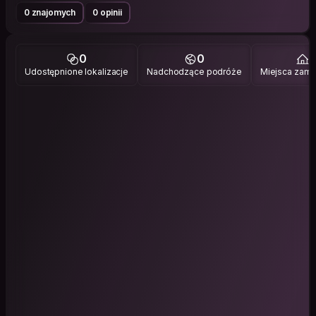
0 znajomych
0 opinii
0
0
1
Udostępnione lokalizacje
Nadchodzące podróże
Miejsca zami