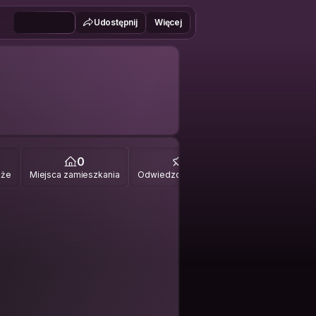
Udostępnij
Więcej
0
0
óże
Miejsca zamieszkania
Odwiedzone miejsca