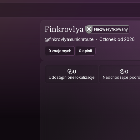
Finkrovlya
Niezweryfikowany
@finkrovlyamunichroute
Członek od 2026
0 znajomych
0 opinii
0
0
Udostępnione lokalizacje
Nadchodzące podr