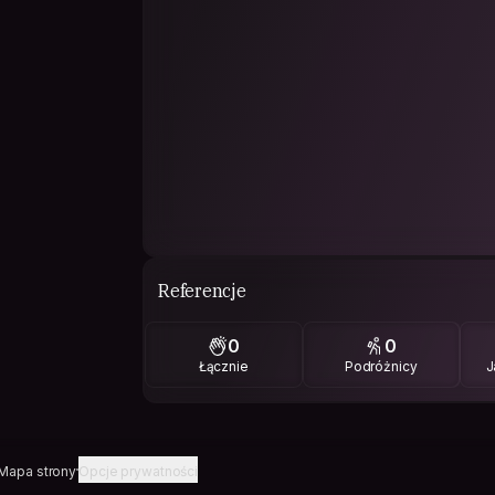
Referencje
0
0
Łącznie
Podróżnicy
J
Mapa strony
Opcje prywatności