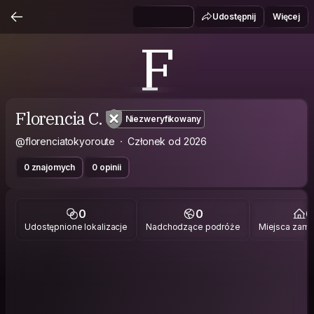
Udostępnij
Więcej
F
Florencia C.
Niezweryfikowany
@florenciatokyoroute
Członek od 2026
0 znajomych
0 opinii
0
0
0
Udostępnione lokalizacje
Nadchodzące podróże
Miejsca zami