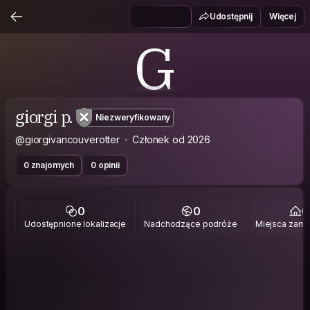
Udostępnij
Więcej
G
giorgi p.
Niezweryfikowany
@giorgivancouverotter
Członek od 2026
0 znajomych
0 opinii
0
0
0
Udostępnione lokalizacje
Nadchodzące podróże
Miejsca zami