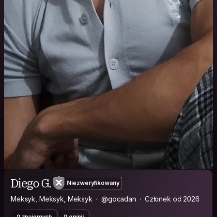
Diego G.
Niezweryfikowany
Meksyk, Meksyk, Meksyk
@gocadan
Członek od 2026
0 znajomych
0 opinii