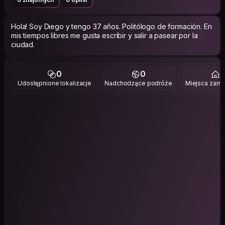
Hola! Soy Diego y tengo 37 años. Politólogo de formación. En
mis tiempos libres me gusta escribir y salir a pasear por la
ciudad.
0
0
1
Udostępnione lokalizacje
Nadchodzące podróże
Miejsca zami