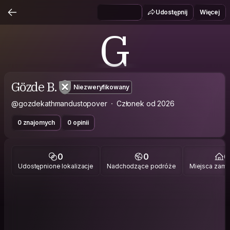
Udostępnij
Więcej
G
Gözde B.
Niezweryfikowany
@gozdekathmandustopover
Członek od 2026
0 znajomych
0 opinii
0
0
0
Udostępnione lokalizacje
Nadchodzące podróże
Miejsca zami