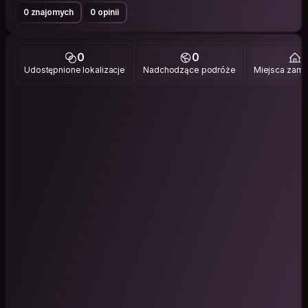
0 znajomych
0 opinii
0
0
1
Udostępnione lokalizacje
Nadchodzące podróże
Miejsca zami