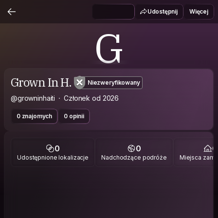
Udostępnij
Więcej
G
Grown In H.
Niezweryfikowany
@growninhaiti
Członek od 2026
0 znajomych
0 opinii
0
0
0
Udostępnione lokalizacje
Nadchodzące podróże
Miejsca zami